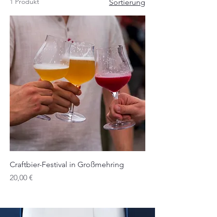
1 Produkt
Sortierung
Craftbier-Festival in Großmehring
Preis
20,00 €