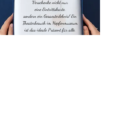
Verschenke nicht nur
eine Eintrittskarte,
sondern ein Gesamterlebnis!
Ein
Theaterbesuch im Hopfenmuseum
ist das ideale Präsent für alle,
die bayerische Kultur und
herzhaften Humor lieben.
Weiberbräu 2026
Spieltermine:​
4. / 5. / 6.
11. / 12. / 13.
September